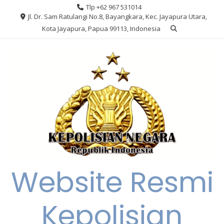
Skip
Tlp +62 967 531014
to
Jl. Dr. Sam Ratulangi No.8, Bayangkara, Kec. Jayapura Utara,
content
Kota Jayapura, Papua 99113, Indonesia
Website Resmi
Kepolisian