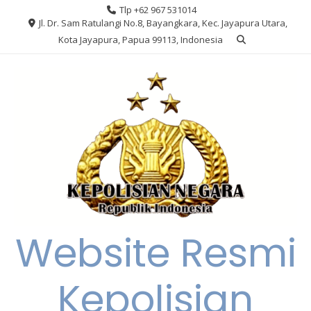
Skip
Tlp +62 967 531014
to
Jl. Dr. Sam Ratulangi No.8, Bayangkara, Kec. Jayapura Utara,
content
Kota Jayapura, Papua 99113, Indonesia
Website Resmi
Kepolisian