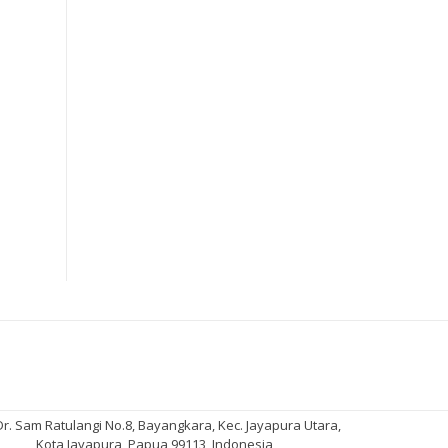
Slot 5000
Slot Bet 100
Slot Telkomsel
Slot Bet 100
Pengeluaran HK
 Dr. Sam Ratulangi No.8, Bayangkara, Kec. Jayapura Utara,
Kota Jayapura, Papua 99113, Indonesia