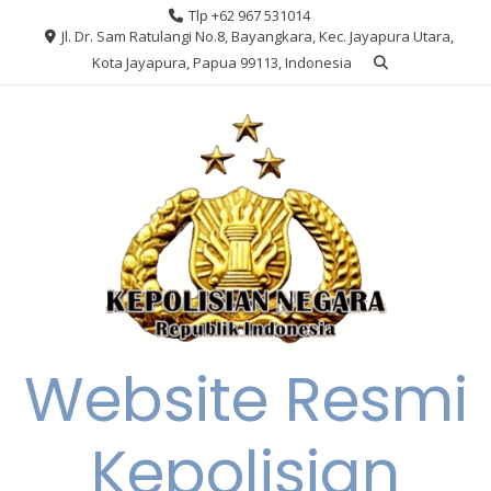
Skip
Tlp +62 967 531014
to
Jl. Dr. Sam Ratulangi No.8, Bayangkara, Kec. Jayapura Utara,
content
Kota Jayapura, Papua 99113, Indonesia
Website Resmi
Kepolisian