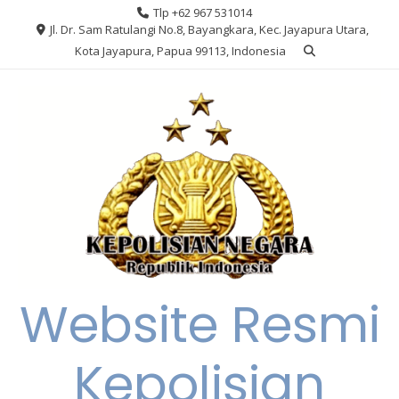
Skip
Tlp +62 967 531014
to
Jl. Dr. Sam Ratulangi No.8, Bayangkara, Kec. Jayapura Utara,
content
Kota Jayapura, Papua 99113, Indonesia
Website Resmi
Kepolisian