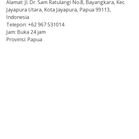
Alamat:
Jl. Dr. Sam Ratulangi No.8, Bayangkara, Kec.
Jayapura Utara, Kota Jayapura, Papua 99113,
Indonesia
Telepon:
+62 967 531014
Jam:
Buka 24 jam
Provinsi:
Papua
Slot Depo 5K
Keluaran hk
Togel Hongkong
Pengeluaran sgp
Data sgp
Sidney Pools